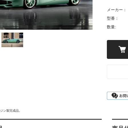
メーカー：
型番：
数量:
3レジン製完成品。