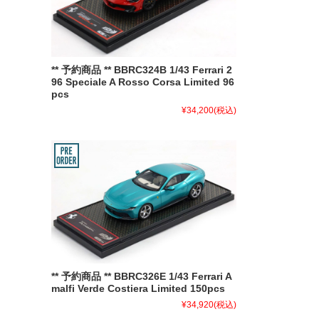
** 予約商品 ** BBRC324B 1/43 Ferrari 2
96 Speciale A Rosso Corsa Limited 96
pcs
¥34,200
(税込)
** 予約商品 ** BBRC326E 1/43 Ferrari A
malfi Verde Costiera Limited 150pcs
¥34,920
(税込)