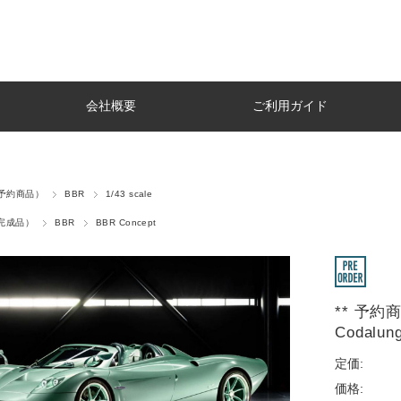
会社概要
ご利用ガイド
r（予約商品）
BBR
1/43 scale
t（完成品）
BBR
BBR Concept
** 予約商品
Codalung
定価:
価格: