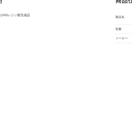
明
商品
の1/43レジン製完成品
製品名:
型番:
メーカー: