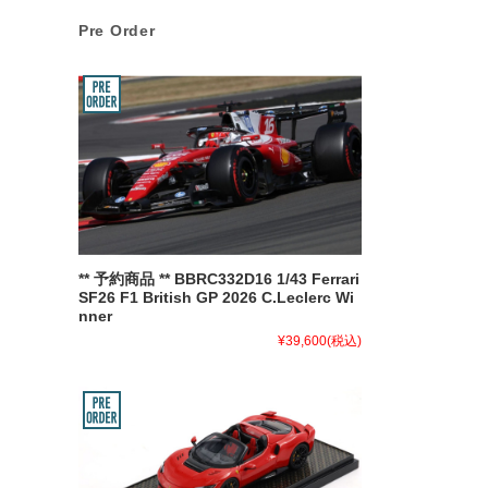
Pre Order
** 予約商品 ** BBRC332D16 1/43 Ferrari
SF26 F1 British GP 2026 C.Leclerc Wi
nner
¥39,600
(税込)