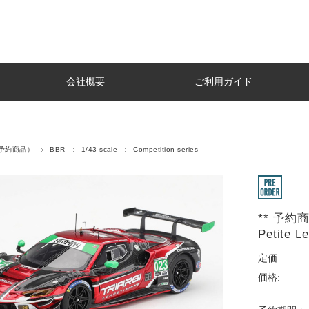
会社概要
ご利用ガイド
r（予約商品）
BBR
1/43 scale
Competition series
** 予約商品
Petite L
定価:
価格: