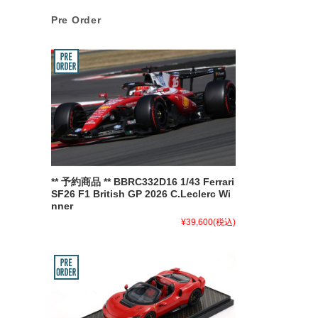
Pre Order
** 予約商品 ** BBRC332D16 1/43 Ferrari
SF26 F1 British GP 2026 C.Leclerc Wi
nner
¥39,600
(税込)