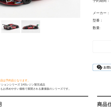
予約期間：
メーカー：
型番：
数量:
商品は予約品となります。
ィションシリーズ 1/43レジン製完成品
りもお求めやすい価格で展開される廉価版のシリーズです。
明
商品