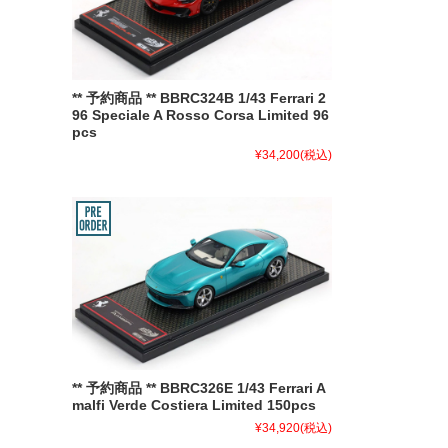
** 予約商品 ** BBRC324B 1/43 Ferrari 2
96 Speciale A Rosso Corsa Limited 96
pcs
¥34,200
(税込)
** 予約商品 ** BBRC326E 1/43 Ferrari A
malfi Verde Costiera Limited 150pcs
¥34,920
(税込)