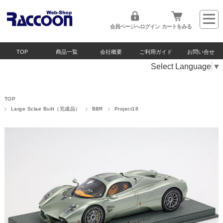
会員ページへログイン
カートをみる
TOP
商品一覧
会社概要
ご利用ガイド
お問い合せ
Select Language
▼
TOP
Large Sclae Built（完成品）
BBR
Project18