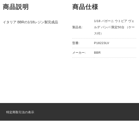
商品説明
商品仕様
1/18 パガーニ ウトピア ヴェ
イタリア BBRの1/18レジン製完成品
製品名:
ルデ パンパ 限定50台 （ケー
ス付）
型番:
P18223LV
メーカー:
BBR
特定商取引法の表示