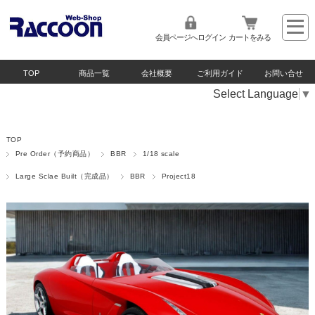
会員ページへログイン
カートをみる
TOP
商品一覧
会社概要
ご利用ガイド
お問い合せ
Select Language
▼
TOP
Pre Order（予約商品）
BBR
1/18 scale
Large Sclae Built（完成品）
BBR
Project18