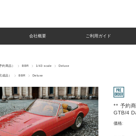
会社概要
ご利用ガイド
r（予約商品）
BBR
1/43 scale
Deluxe
t（完成品）
BBR
Deluxe
** 予約商品
GTB/4 D
価格: