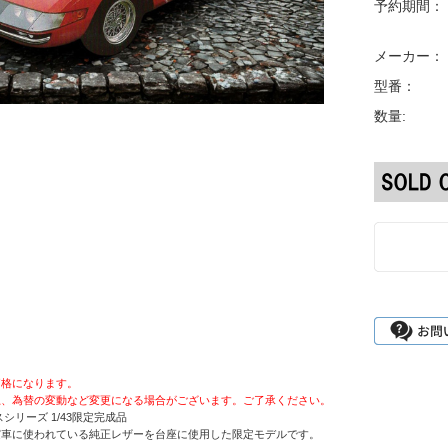
予約期間：
メーカー：
型番：
数量:
価格になります。
上、為替の変動など変更になる場合がございます。ご了承ください。
スシリーズ 1/43限定完成品
実車に使われている純正レザーを台座に使用した限定モデルです。