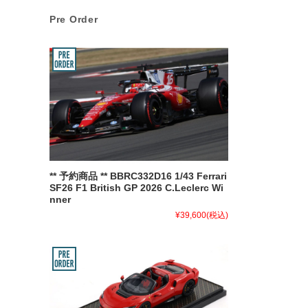
Pre Order
** 予約商品 ** BBRC332D16 1/43 Ferrari
SF26 F1 British GP 2026 C.Leclerc Wi
nner
¥39,600
(税込)