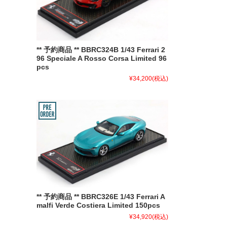
** 予約商品 ** BBRC324B 1/43 Ferrari 2
96 Speciale A Rosso Corsa Limited 96
pcs
¥34,200
(税込)
** 予約商品 ** BBRC326E 1/43 Ferrari A
malfi Verde Costiera Limited 150pcs
¥34,920
(税込)