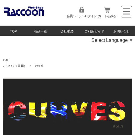
会員ページへログイン
カートをみる
TOP
商品一覧
会社概要
ご利用ガイド
お問い合せ
Select Language
▼
TOP
Book（書籍）
その他