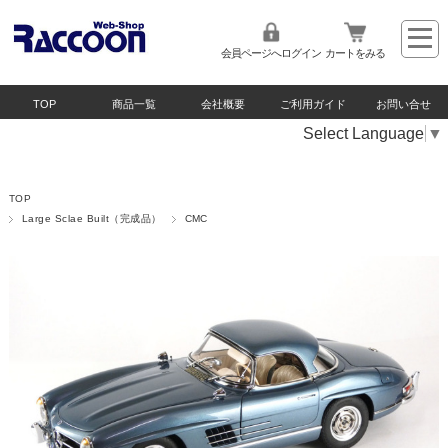
会員ページへログイン
カートをみる
TOP
商品一覧
会社概要
ご利用ガイド
お問い合せ
Select Language
▼
TOP
Large Sclae Built（完成品）
CMC