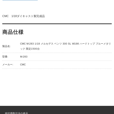
CMC 1/18ダイキャスト製完成品
商品仕様
CMC M-283 1/18 メルセデス ベンツ 300 SL W198 ハードトップ ブルーメタリ
製品名:
ック 限定1500台
型番:
M-283
メーカー:
CMC
特定商取引法の表示