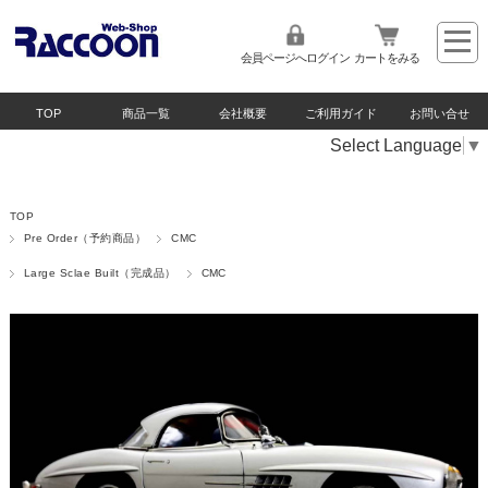
会員ページへログイン
カートをみる
TOP
商品一覧
会社概要
ご利用ガイド
お問い合せ
Select Language
▼
TOP
Pre Order（予約商品）
CMC
Large Sclae Built（完成品）
CMC