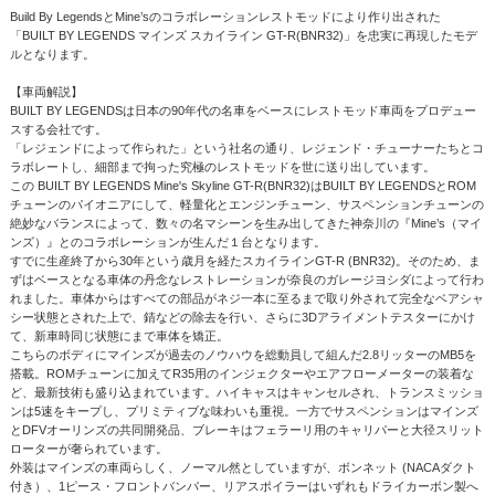
Build By LegendsとMine’sのコラボレーションレストモッドにより作り出された
「BUILT BY LEGENDS マインズ スカイライン GT-R(BNR32)」を忠実に再現したモデ
ルとなります。
【車両解説】
BUILT BY LEGENDSは日本の90年代の名車をベースにレストモッド車両をプロデュー
スする会社です。
「レジェンドによって作られた」という社名の通り、レジェンド・チューナーたちとコ
ラボレートし、細部まで拘った究極のレストモッドを世に送り出しています。
この BUILT BY LEGENDS Mine's Skyline GT-R(BNR32)はBUILT BY LEGENDSとROM
チューンのパイオニアにして、軽量化とエンジンチューン、サスペンションチューンの
絶妙なバランスによって、数々の名マシーンを生み出してきた神奈川の『Mine’s（マイ
ンズ）』とのコラボレーションが生んだ１台となります。
すでに生産終了から30年という歳月を経たスカイラインGT-R (BNR32)。そのため、ま
ずはベースとなる車体の丹念なレストレーションが奈良のガレージヨシダによって行わ
れました。車体からはすべての部品がネジ一本に至るまで取り外されて完全なベアシャ
シー状態とされた上で、錆などの除去を行い、さらに3Dアライメントテスターにかけ
て、新車時同じ状態にまで車体を矯正。
こちらのボディにマインズが過去のノウハウを総動員して組んだ2.8リッターのMB5を
搭載。ROMチューンに加えてR35用のインジェクターやエアフローメーターの装着な
ど、最新技術も盛り込まれています。ハイキャスはキャンセルされ、トランスミッショ
ンは5速をキープし、プリミティブな味わいも重視。一方でサスペンションはマインズ
とDFVオーリンズの共同開発品、ブレーキはフェラーリ用のキャリパーと大径スリット
ローターが奢られています。
外装はマインズの車両らしく、ノーマル然としていますが、ボンネット (NACAダクト
付き）、1ピース・フロントバンパー、リアスポイラーはいずれもドライカーボン製へ