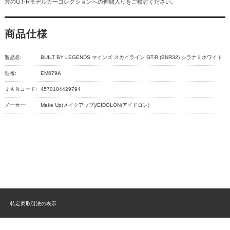
方のGT-Rモデルカーコレクションへの仲間入りをご検討ください。
商品仕様
製品名:
BUILT BY LEGENDS マインズ スカイライン GT-R (BNR32) シラナミホワイト
型番:
EM679A
ＪＡＮコード:
4570104429794
メーカー:
Make Up(メイクアップ)/EIDOLON(アイドロン)
特定商取引法の表示