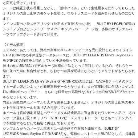
と変更を受けています。
シートは純正形状を尊重しながら、「妙中パイル」という生地屋さんに作ってもらった
オリジナルの富士山柄のモケット生地に、ウルトラスエードを組み合わせたものになり
ます。
マインズ製の小径ステアリング（純正比で直径15mm小径）、BUILT BY LEGENDS製の
シフトノブおよびシフトブーツ & パーキングレバー・ブーツ他、多数のオリジナルパ
ーツでアップグレードされています。
【モデル解説】
モデル化にあたっては、弊社の実車の3Dスキャンデータを元に設計したスカイライン
GT-R (BNR32)の車体原型データをベースに、BUILT BY LEGENDS Mine's Skyline GT-
R(BNR32)の特徴を上描きしていく手法を採っています。
弊社の他のBNR32のモデルカーも同様の手法をもって設計しているため、それらと一
緒に並べた時に整合性がとれ、なおかつ差異が明確になるというメリットがもたらされ
ます。
BUILT BY LEGENDS Mine's Skyline GT-R(BNR32)の場合は、NACAダクト付きのドラ
イカーボン製ボンネットが新規造形データとなります。また実車同様に角型ハロゲン2
灯の通称N1ヘッドライト、さらには軽量かつ高剛性な18インチのRAYS製TE037ホイー
ルをセットしています。
内装も意匠自体はノーマルと大きな差異はありませんが、オリジナルの富士山柄のモケ
ット生地はデカールを張り込み再現しています。
ホイールは真鍮切削原型をホワイトメタル鋳造部品に置き換えたワンピース品で、その
スポーク越しに覗くキャリパー＆RDD 2ピーススリットローターなどもエッチングパー
ツを駆使するなどして精密に再現しております。
シンプルながらのノーマル車両とは一線を画す存在感を発揮する、BUILT BY
LEGENDS Mine's Skyline GT-R(BNR32)を、究極のレストモッドBNR32として、是非貴