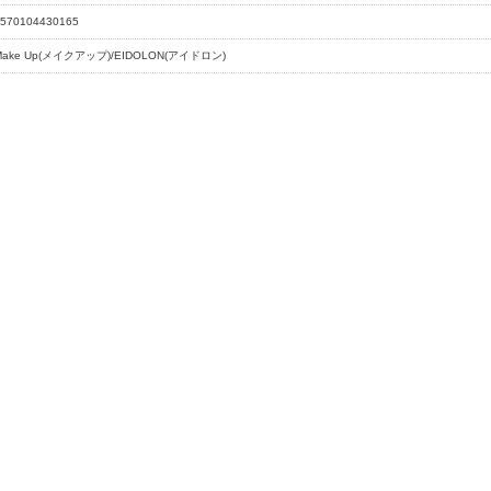
570104430165
Make Up(メイクアップ)/EIDOLON(アイドロン)