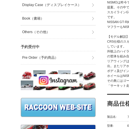
NISMOは昨
Display Case（ディスプレイケース）
提案。その中で
スカイラインG
です。
Book（書籍）
NISSAN 
マフラーもNI
Others（その他）
【モデル解説
CRS仕様のスカ
予約受付中
しています。
外観上のハイラ
の筐体を組み
Pre Order（予約商品）
リアウィング
出。またリア
ボディ及びイ
ホイールはNI
その奥にはゴー
「サーキット走
商品仕
製品名:
型番: