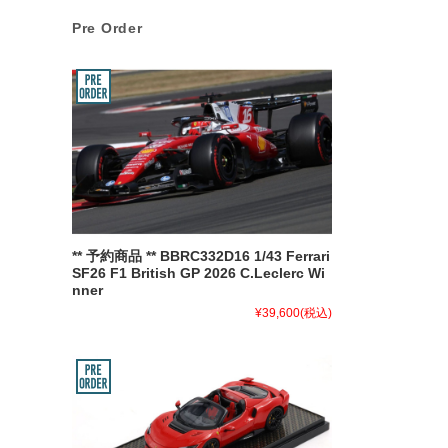
Pre Order
** 予約商品 ** BBRC332D16 1/43 Ferrari
SF26 F1 British GP 2026 C.Leclerc Wi
nner
¥39,600
(税込)