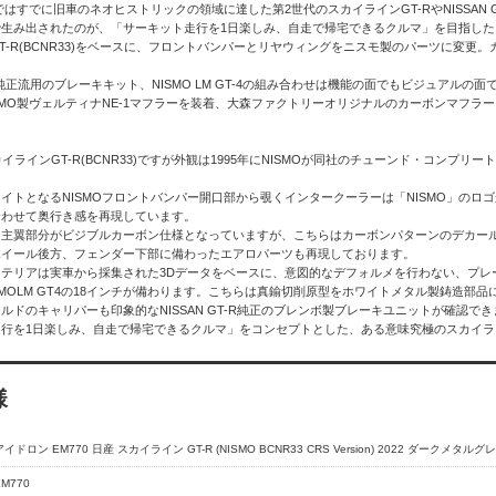
今ではすでに旧車のネオヒストリックの領域に達した第2世代のスカイラインGT-RやNISSA
生み出されたのが、「サーキット走行を1日楽しみ、自走で帰宅できるクルマ」を目指した、CRS
T-R(BCNR33)をベースに、フロントバンパーとリヤウィングをニスモ製のパーツに変
GT-R純正流用のブレーキキット、NISMO LM GT-4の組み合わせは機能の面でもビジュア
SMO製ヴェルティナNE-1マフラーを装着、大森ファクトリーオリジナルのカーボンマフラ
】
イラインGT-R(BCNR33)ですが外観は1995年にNISMOが同社のチューンド・コンプリ
イトとなるNISMOフロントバンパー開口部から覗くインタークーラーは「NISMO」の
合わせて奥行き感を再現しています。
は主翼部分がビジブルカーボン仕様となっていますが、こちらはカーボンパターンのデカー
ホイール後方、フェンダー下部に備わったエアロパーツも再現しております。
ンテリアは実車から採集された3Dデータをベースに、意図的なデフォルメを行わない、プレ
SMOLM GT4の18インチが備わります。こちらは真鍮切削原型をホワイトメタル製鋳造
ルドのキャリパーも印象的なNISSAN GT-R純正のブレンボ製ブレーキユニットが確認でき
行を1日楽しみ、自走で帰宅できるクルマ」をコンセプトとした、ある意味究極のスカイラインG
様
アイドロン EM770 日産 スカイライン GT-R (NISMO BCNR33 CRS Version) 2022 ダークメタルグ
EM770