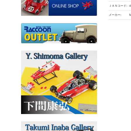
ＪＡＮコード:
4
メーカー: