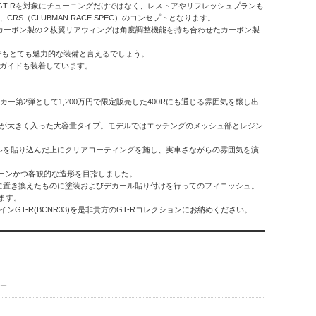
N GT-Rを対象にチューニングだけではなく、レストアやリフレッシュプランも
（CLUBMAN RACE SPEC）のコンセプトとなります。
更。カーボン製の２枚翼リアウィングは角度調整機能を持ち合わせたカーボン製
ルの面でもとても魅力的な装備と言えるでしょう。
ーガイドも装着しています。
ートカー第2弾として1,200万円で限定販売した400Rにも通じる雰囲気を醸し出
ロゴが大きく入った大容量タイプ。モデルではエッチングのメッシュ部とレジン
ルを貼り込んだ上にクリアコーティングを施し、実車さながらの雰囲気を演
ーンかつ客観的な造形を目指しました。
部品に置き換えたものに塗装およびデカール貼り付けを行ってのフィニッシュ。
ます。
T-R(BCNR33)を是非貴方のGT-Rコレクションにお納めください。
レー