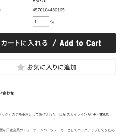
EM770
：
4570104430165
個
）のデモ車両として製作された「日産 スカイライン GT-R (NISMO
な層を日産直系のチューナー＆パーツメーカーとしてバックアップしてきたの