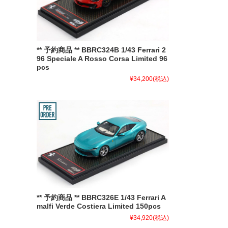
** 予約商品 ** BBRC324B 1/43 Ferrari 2
96 Speciale A Rosso Corsa Limited 96
pcs
¥34,200
(税込)
** 予約商品 ** BBRC326E 1/43 Ferrari A
malfi Verde Costiera Limited 150pcs
¥34,920
(税込)