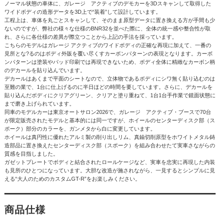
ノーマル状態の車体に、ガレージ アクティブのデモカーを3Dスキャンして取得した
ワイドボディの造形データを3D上で“装着”して設計しています。
工程上は、車体を丸ごとスキャンして、そのまま原型データに置き換える方が手間も少
ないのですが、弊社の様々な仕様のBNR32を並べた際に、全体の統一感や整合性が取
れ、さらに各仕様の差異が際立つことから上記の手法を採っています。
こちらのモデルはガレージ アクティブのワイドボディの正確な再現に加えて、一番の
見所とな?るのはボディ外販を覆い尽くすカーボンパターンの表現となります。カーボ
ンパターンは塗装やパッド印刷では再現できないため、ボディ全体に精緻なカーボン柄
のデカールを貼り込んでいます。
デカールはあくまで平面のシートなので、立体物であるボディにシワ無く貼り込むのは
至難の業で、1台に仕上げるのに半日ほどの時間を要しています。さらに、デカールを
貼り込んだボディにクリアグリーン、クリアと塗り重ねて、1台1台手作業で鏡面状態に
まで磨き上げられています。
同車のモデルカーは東京オートサロン2026で、ガレージ アクティブ・ブースで70台
が限定販売されたモデルと基本的には同一ですが、ホイールのセンターディスク部（ス
ポーク）部分のカラーを、ガンメタから白に変更しています。
ホイールは真円性に優れたアルミ製の削り出しリム、真鍮切削原型をホワイトメタル鋳
造部品に置き換えたセンターディスク部（スポーク）を組み合わせたて実車さながらの
質感を目指しました。
ガゼットプレートでボディと結合されたロールケージなど、実車を忠実に再現した内装
も見所のひとつになっています。大胆な改造が施されながら、一見するとシンプルに見
える“大人のためのカスタムGT-R”をお楽しみください。
商品仕様