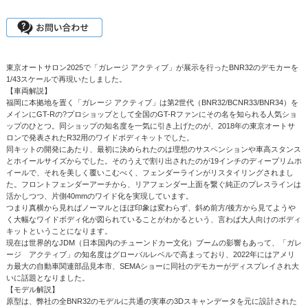
東京オートサロン2025で「ガレージ アクティブ」が展示を行ったBNR32のデモカーを
1/43スケールで再現いたしました。
【車両解説】
福岡に本拠地を置く「ガレージ アクティブ」は第2世代（BNR32/BCNR33/BNR34）を
メインにGT-Rの?プロショップとして全国のGT-Rファンにその名を知られる人気ショ
ップのひとつ。同ショップの知名度を一気に引き上げたのが、2018年の東京オートサ
ロンで発表されたR32用のワイドボディキットでした。
同キットの開発にあたり、最初に決められたのは理想のサスペンションや車高スタンス
とホイールサイズからでした。そのうえで割り出されたのが19インチのディープリムホ
イールで、それを美しく覆いこむべく、フェンダーラインがリスタイリングされまし
た。フロントフェンダーアーチから、リアフェンダー上面を繋ぐ純正のプレスラインは
活かしつつ、片側40mmのワイド化を実現しています。
つまり真横から見ればノーマルとほぼ印象は変わらず、斜め前方/後方から見てようや
く大幅なワイドボディ化が図られていることがわかるという、言わば大人向けのボディ
キットということになります。
現在は世界的なJDM（日本国内のチューンドカー文化）ブームの影響もあって、「ガレ
ージ アクティブ」の知名度はグローバルレベルで高まっており、2022年にはアメリ
カ最大の自動車関連部品見本市、SEMAショーに同社のデモカーがディスプレイされ大
いに話題となりました。
【モデル解説】
原型は、弊社の全BNR32のモデルに共通の実車の3Dスキャンデータを元に設計された