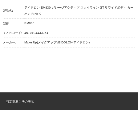
アイドロン EM830 ガレージアクティブ スカイライン GT-R ワイドボディ カー
製品名:
ボン-R No.9
型番:
EM830
ＪＡＮコード:
4570104433364
メーカー:
Make Up(メイクアップ)/EIDOLON(アイドロン)
特定商取引法の表示