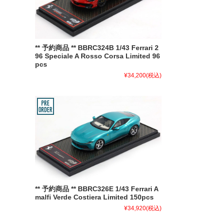
** 予約商品 ** BBRC324B 1/43 Ferrari 2
96 Speciale A Rosso Corsa Limited 96
pcs
¥34,200
(税込)
** 予約商品 ** BBRC326E 1/43 Ferrari A
malfi Verde Costiera Limited 150pcs
¥34,920
(税込)