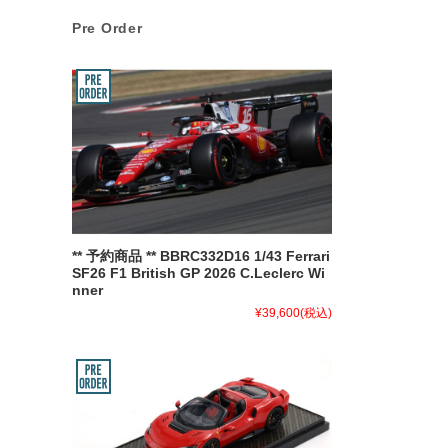
Pre Order
** 予約商品 ** BBRC332D16 1/43 Ferrari
SF26 F1 British GP 2026 C.Leclerc Wi
nner
¥39,600
(税込)