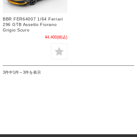
BBR FER64007 1/64 Ferrari
296 GTB Assetto Fiorano
Grigio Scuro
¥4,400
(税込)
3件中1件～3件を表示