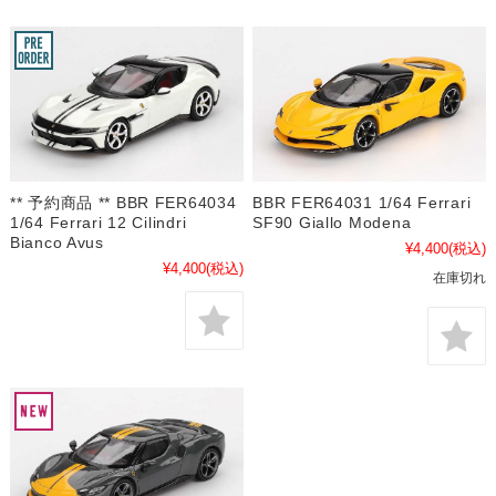
** 予約商品 ** BBR FER64034
BBR FER64031 1/64 Ferrari
1/64 Ferrari 12 Cilindri
SF90 Giallo Modena
Bianco Avus
¥4,400
(税込)
¥4,400
(税込)
在庫切れ