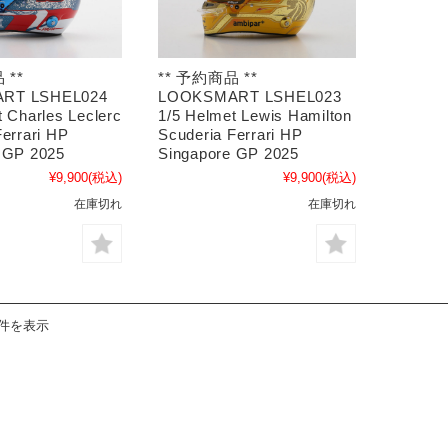
 **
** 予約商品 **
RT LSHEL024
LOOKSMART LSHEL023
t Charles Leclerc
1/5 Helmet Lewis Hamilton
Ferrari HP
Scuderia Ferrari HP
 GP 2025
Singapore GP 2025
¥9,900
(税込)
¥9,900
(税込)
在庫切れ
在庫切れ
2件を表示