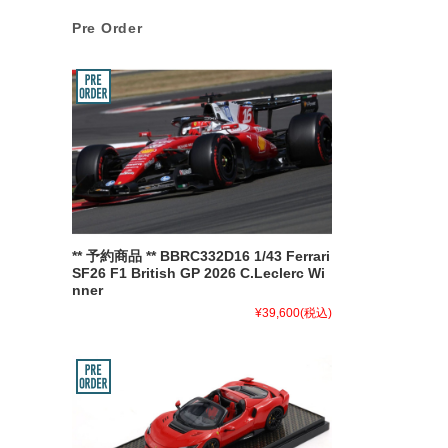
Pre Order
** 予約商品 ** BBRC332D16 1/43 Ferrari
SF26 F1 British GP 2026 C.Leclerc Wi
nner
¥39,600
(税込)