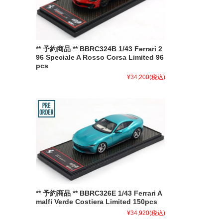
** 予約商品 ** BBRC324B 1/43 Ferrari 2
96 Speciale A Rosso Corsa Limited 96
pcs
¥34,200
(税込)
** 予約商品 ** BBRC326E 1/43 Ferrari A
malfi Verde Costiera Limited 150pcs
¥34,920
(税込)