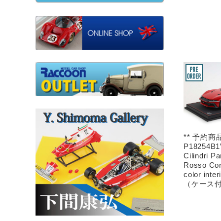
** 予約商品
P18254B1V
Cilindri P
Rosso Cors
color inte
（ケース