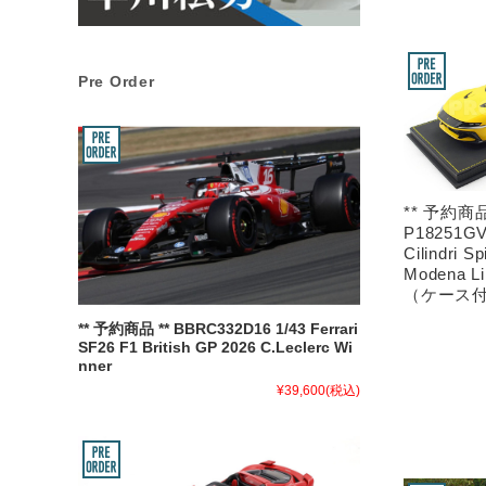
Pre Order
** 予約商品
P18251GV 
Cilindri Sp
Modena Li
（ケース
** 予約商品 ** BBRC332D16 1/43 Ferrari
SF26 F1 British GP 2026 C.Leclerc Wi
nner
¥39,600
(税込)