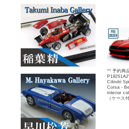
** 予約商品
P18251A2V
Cilindri S
Corsa - B
interior c
（ケース