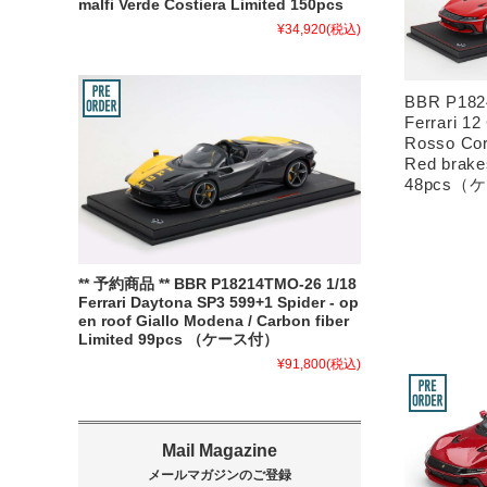
malfi Verde Costiera Limited 150pcs
¥34,920
(税込)
BBR P182
Ferrari 12
Rosso Cors
Red brake
48pcs（
** 予約商品 ** BBR P18214TMO-26 1/18
Ferrari Daytona SP3 599+1 Spider - op
en roof Giallo Modena / Carbon fiber
Limited 99pcs （ケース付）
¥91,800
(税込)