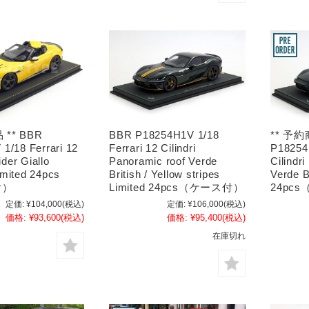
 ** BBR
BBR P18254H1V 1/18
** 予約
1/18 Ferrari 12
Ferrari 12 Cilindri
P18254H
ider Giallo
Panoramic roof Verde
Cilindr
mited 24pcs
British / Yellow stripes
Verde B
付）
Limited 24pcs（ケース付）
24pc
定価:
¥104,000
(税込)
定価:
¥106,000
(税込)
価格:
¥93,600
(税込)
価格:
¥95,400
(税込)
在庫切れ