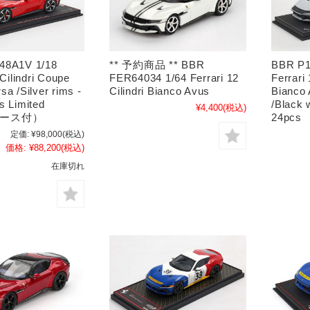
48A1V 1/18
** 予約商品 ** BBR
BBR P1
 Cilindri Coupe
FER64034 1/64 Ferrari 12
Ferrari 
a /Silver rims -
Cilindri Bianco Avus
Bianco A
s Limited
/Black 
¥4,400
(税込)
ケース付）
24pc
定価:
¥98,000
(税込)
価格:
¥88,200
(税込)
在庫切れ