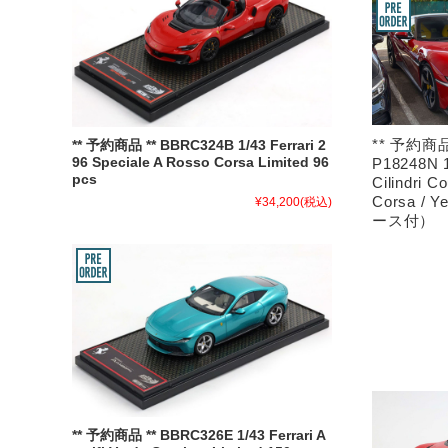
** 予約商品
** 予約商品 ** BBRC324B 1/43 Ferrari 2
P18248N 1
96 Speciale A Rosso Corsa Limited 96
pcs
Cilindri 
Corsa / Y
¥34,200
(税込)
ース付）
** 予約商品 ** BBRC326E 1/43 Ferrari A