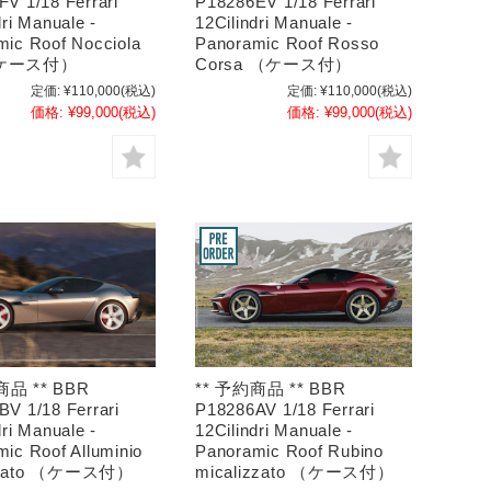
V 1/18 Ferrari
P18286EV 1/18 Ferrari
dri Manuale -
12Cilindri Manuale -
mic Roof Nocciola
Panoramic Roof Rosso
（ケース付）
Corsa （ケース付）
定価:
¥110,000
(税込)
定価:
¥110,000
(税込)
価格:
¥99,000
(税込)
価格:
¥99,000
(税込)
商品 ** BBR
** 予約商品 ** BBR
V 1/18 Ferrari
P18286AV 1/18 Ferrari
dri Manuale -
12Cilindri Manuale -
ic Roof Alluminio
Panoramic Roof Rubino
olato （ケース付）
micalizzato （ケース付）