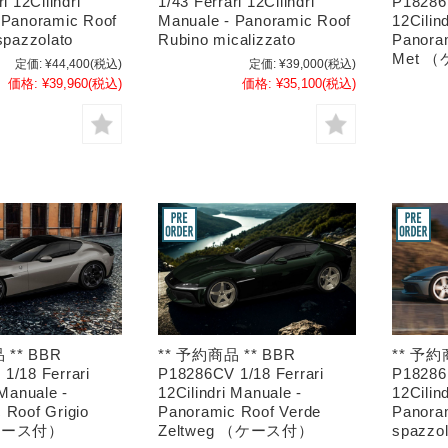
i 12Cilindri
1/43 Ferrari 12Cilindri
P18286F
 Panoramic Roof
Manuale - Panoramic Roof
12Cilin
spazzolato
Rubino micalizzato
Panora
Met 
定価:
¥44,400
(税込)
定価:
¥39,000
(税込)
価格:
¥39,960
(税込)
価格:
¥35,100
(税込)
 ** BBR
** 予約商品 ** BBR
** 予約
1/18 Ferrari
P18286CV 1/18 Ferrari
P18286B
 Manuale -
12Cilindri Manuale -
12Cilin
 Roof Grigio
Panoramic Roof Verde
Panoram
（ケース付）
Zeltweg （ケース付）
spazz