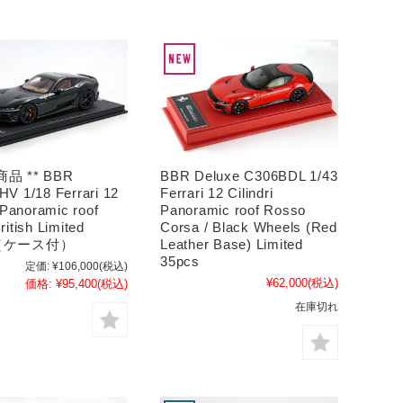
商品 ** BBR
BBR Deluxe C306BDL 1/43
V 1/18 Ferrari 12
Ferrari 12 Cilindri
i Panoramic roof
Panoramic roof Rosso
ritish Limited
Corsa / Black Wheels (Red
s（ケース付）
Leather Base) Limited
35pcs
定価:
¥106,000
(税込)
¥62,000
(税込)
価格:
¥95,400
(税込)
在庫切れ