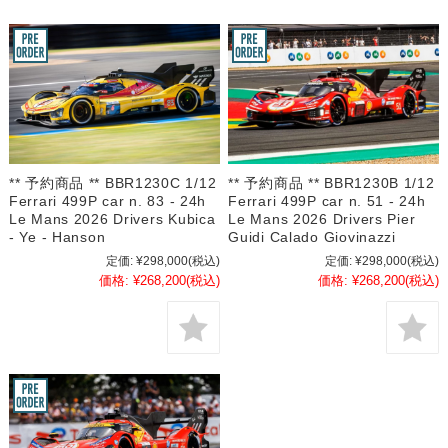
** 予約商品 ** BBR1230C 1/12
** 予約商品 ** BBR1230B 1/12
Ferrari 499P car n. 83 - 24h
Ferrari 499P car n. 51 - 24h
Le Mans 2026 Drivers Kubica
Le Mans 2026 Drivers Pier
- Ye - Hanson
Guidi Calado Giovinazzi
定価:
¥298,000
(税込)
定価:
¥298,000
(税込)
価格:
¥268,200
(税込)
価格:
¥268,200
(税込)