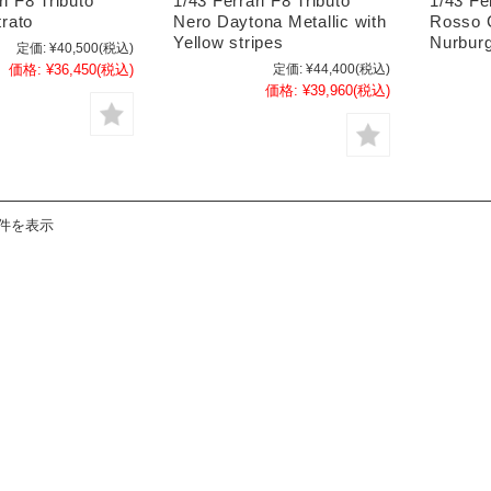
ri F8 Tributo
1/43 Ferrari F8 Tributo
1/43 Fe
trato
Nero Daytona Metallic with
Rosso C
Yellow stripes
Nurburg
定価:
¥40,500
(税込)
価格:
¥36,450
(税込)
定価:
¥44,400
(税込)
価格:
¥39,960
(税込)
8件を表示