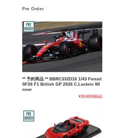
Pre Order
** 予約商品 ** BBRC332D16 1/43 Ferrari
SF26 F1 British GP 2026 C.Leclerc Wi
nner
¥39,600
(税込)