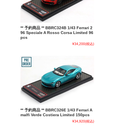
** 予約商品 ** BBRC324B 1/43 Ferrari 2
96 Speciale A Rosso Corsa Limited 96
pcs
¥34,200
(税込)
** 予約商品 ** BBRC326E 1/43 Ferrari A
malfi Verde Costiera Limited 150pcs
¥34,920
(税込)