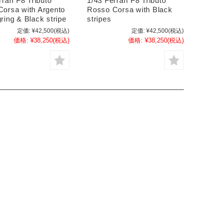
rrari F8 Tributo
1/43 Ferrari F8 Tributo
orsa with Argento
Rosso Corsa with Black
ring & Black stripe
stripes
定価:
¥42,500
(税込)
定価:
¥42,500
(税込)
価格:
¥38,250
(税込)
価格:
¥38,250
(税込)