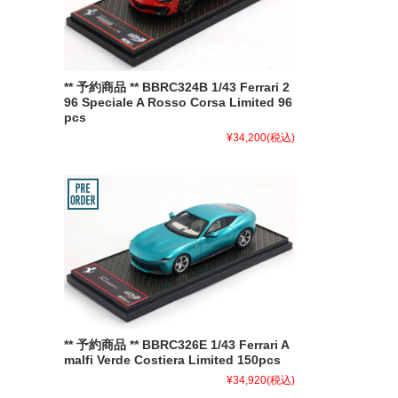
** 予約商品 ** BBRC324B 1/43 Ferrari 2
96 Speciale A Rosso Corsa Limited 96
pcs
¥34,200
(税込)
** 予約商品 ** BBRC326E 1/43 Ferrari A
malfi Verde Costiera Limited 150pcs
¥34,920
(税込)