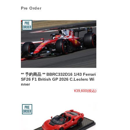
Pre Order
** 予約商品 ** BBRC332D16 1/43 Ferrari
SF26 F1 British GP 2026 C.Leclerc Wi
nner
¥39,600
(税込)