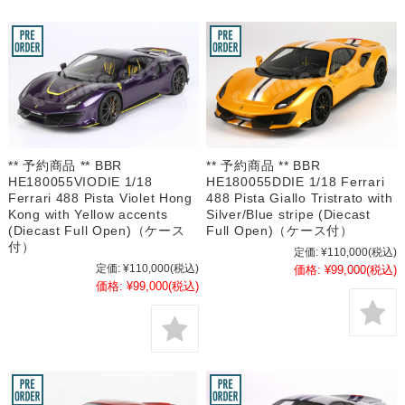
** 予約商品 ** BBR
** 予約商品 ** BBR
HE180055VIODIE 1/18
HE180055DDIE 1/18 Ferrari
Ferrari 488 Pista Violet Hong
488 Pista Giallo Tristrato with
Kong with Yellow accents
Silver/Blue stripe (Diecast
(Diecast Full Open)（ケース
Full Open)（ケース付）
付）
定価:
¥110,000
(税込)
定価:
¥110,000
(税込)
価格:
¥99,000
(税込)
価格:
¥99,000
(税込)