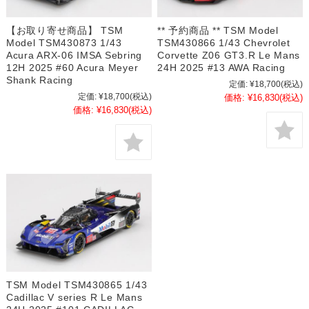
【お取り寄せ商品】 TSM
** 予約商品 ** TSM Model
Model TSM430873 1/43
TSM430866 1/43 Chevrolet
Acura ARX-06 IMSA Sebring
Corvette Z06 GT3.R Le Mans
12H 2025 #60 Acura Meyer
24H 2025 #13 AWA Racing
Shank Racing
定価:
¥18,700
(税込)
定価:
¥18,700
(税込)
価格:
¥16,830
(税込)
価格:
¥16,830
(税込)
TSM Model TSM430865 1/43
Cadillac V series R Le Mans