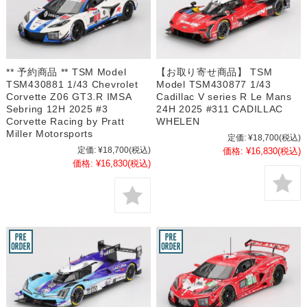
** 予約商品 ** TSM Model
【お取り寄せ商品】 TSM
TSM430881 1/43 Chevrolet
Model TSM430877 1/43
Corvette Z06 GT3.R IMSA
Cadillac V series R Le Mans
Sebring 12H 2025 #3
24H 2025 #311 CADILLAC
Corvette Racing by Pratt
WHELEN
Miller Motorsports
定価:
¥18,700
(税込)
定価:
¥18,700
(税込)
価格:
¥16,830
(税込)
価格:
¥16,830
(税込)