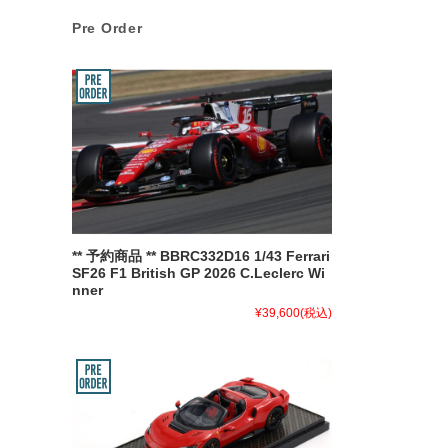
Pre Order
** 予約商品 ** BBRC332D16 1/43 Ferrari
SF26 F1 British GP 2026 C.Leclerc Wi
nner
¥39,600
(税込)