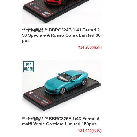
** 予約商品 ** BBRC324B 1/43 Ferrari 2
96 Speciale A Rosso Corsa Limited 96
pcs
¥34,200
(税込)
** 予約商品 ** BBRC326E 1/43 Ferrari A
malfi Verde Costiera Limited 150pcs
¥34,920
(税込)