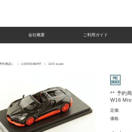
会社概要
ご利用ガイド
r（予約商品）
LOOKSMART
1/43 scale
** 予約商品
W16 Mist
定価:
価格: