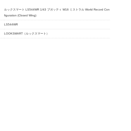
ルックスマート LS544WR 1/43 ブガッティ W16 ミストラル World Record Con
figuration (Closed Wing)
LS544WR
LOOKSMART（ルックスマート）