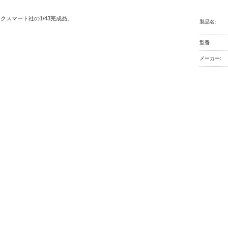
クスマート社の1/43完成品。
製品名:
型番:
メーカー: