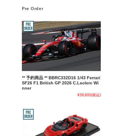
Pre Order
** 予約商品 ** BBRC332D16 1/43 Ferrari
SF26 F1 British GP 2026 C.Leclerc Wi
nner
¥39,600
(税込)