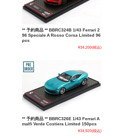
** 予約商品 ** BBRC324B 1/43 Ferrari 2
96 Speciale A Rosso Corsa Limited 96
pcs
¥34,200
(税込)
** 予約商品 ** BBRC326E 1/43 Ferrari A
malfi Verde Costiera Limited 150pcs
¥34,920
(税込)