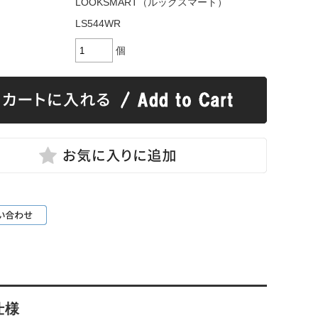
LOOKSMART（ルックスマート）
LS544WR
個
仕様