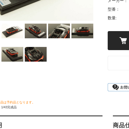
メーカー：
型番：
数量:
商品は予約品となります。
1/43完成品
明
商品