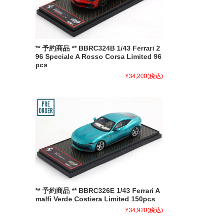
** 予約商品 ** BBRC324B 1/43 Ferrari 2
96 Speciale A Rosso Corsa Limited 96
pcs
¥34,200
(税込)
** 予約商品 ** BBRC326E 1/43 Ferrari A
malfi Verde Costiera Limited 150pcs
¥34,920
(税込)