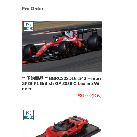
Pre Order
** 予約商品 ** BBRC332D16 1/43 Ferrari
SF26 F1 British GP 2026 C.Leclerc Wi
nner
¥39,600
(税込)