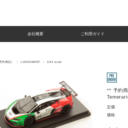
会社概要
ご利用ガイド
r（予約商品）
LOOKSMART
1/43 scale
** 予約商品
Temerar
定価:
価格: