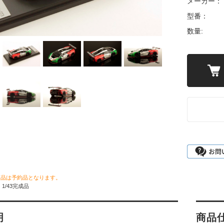
メーカー：
型番：
数量:
商品は予約品となります。
1/43完成品
明
商品