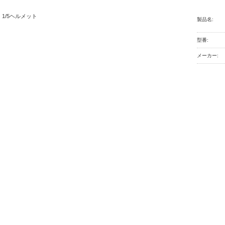
1/5ヘルメット
製品名:
型番:
メーカー: