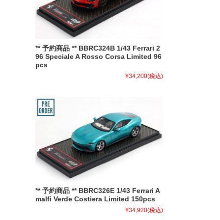
** 予約商品 ** BBRC324B 1/43 Ferrari 2
96 Speciale A Rosso Corsa Limited 96
pcs
¥34,200
(税込)
** 予約商品 ** BBRC326E 1/43 Ferrari A
malfi Verde Costiera Limited 150pcs
¥34,920
(税込)