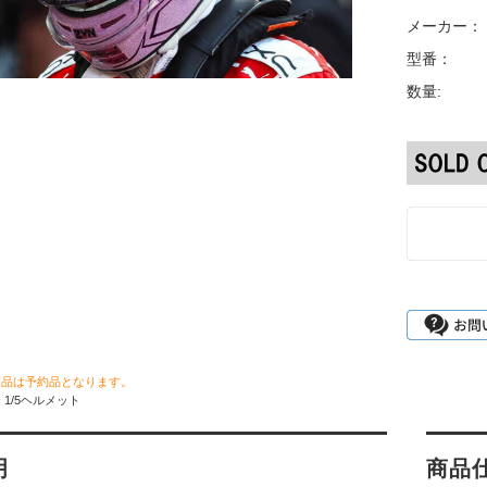
メーカー：
型番：
数量:
商品は予約品となります。
1/5ヘルメット
明
商品