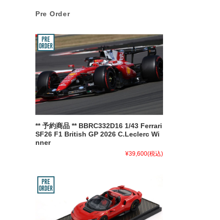
Pre Order
** 予約商品 ** BBRC332D16 1/43 Ferrari
SF26 F1 British GP 2026 C.Leclerc Wi
nner
¥39,600
(税込)