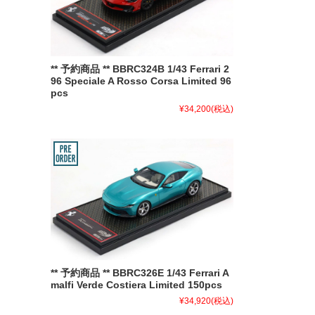
** 予約商品 ** BBRC324B 1/43 Ferrari 2
96 Speciale A Rosso Corsa Limited 96
pcs
¥34,200
(税込)
** 予約商品 ** BBRC326E 1/43 Ferrari A
malfi Verde Costiera Limited 150pcs
¥34,920
(税込)