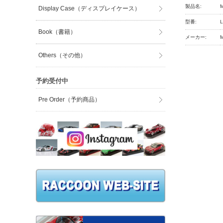
製品名:
Display Case（ディスプレイケース）
型番:
Book（書籍）
メーカー:
M
Others（その他）
予約受付中
Pre Order（予約商品）