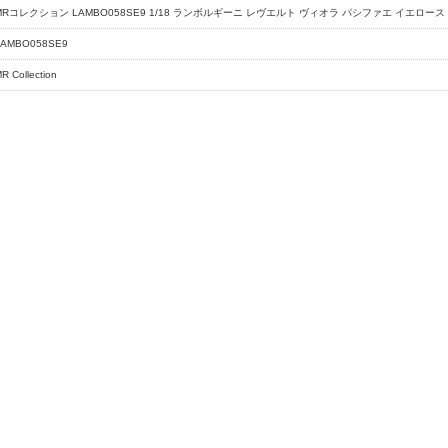
MRコレクション LAMBO058SE9 1/18 ランボルギーニ レヴエルト ヴィオラ パシファエ イエロー
LAMBO058SE9
R Collection