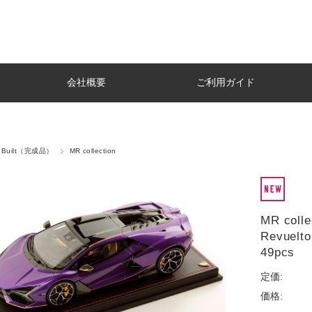
会社概要
ご利用ガイド
ae Built（完成品）
MR collection
MR coll
Revuelto
49pcs
定価:
価格: