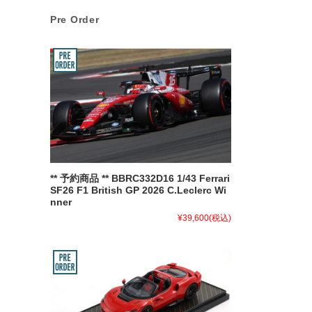
Pre Order
** 予約商品 ** BBRC332D16 1/43 Ferrari
SF26 F1 British GP 2026 C.Leclerc Wi
nner
¥39,600
(税込)