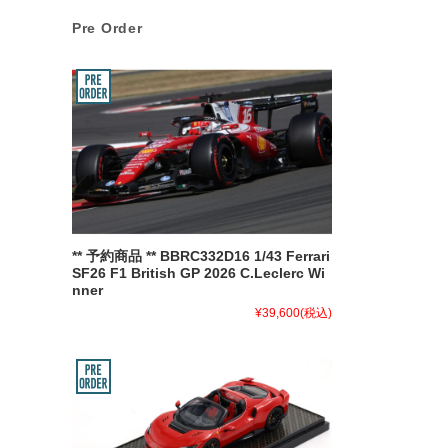
Pre Order
** 予約商品 ** BBRC332D16 1/43 Ferrari
SF26 F1 British GP 2026 C.Leclerc Wi
nner
¥39,600
(税込)