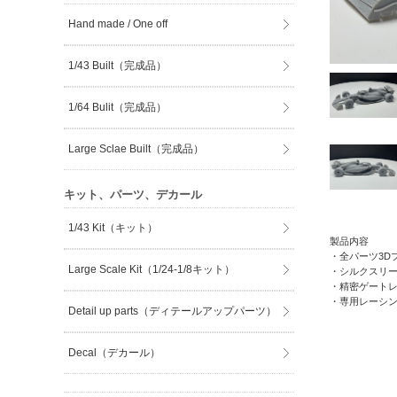
Hand made / One off
1/43 Built（完成品）
1/64 Bulit（完成品）
Large Sclae Built（完成品）
キット、パーツ、デカール
1/43 Kit（キット）
製品内容
・全パーツ3D
Large Scale Kit（1/24-1/8キット）
・シルクスリ
・精密ゲート
・専用レーシ
Detail up parts（ディテールアップパーツ）
Decal（デカール）