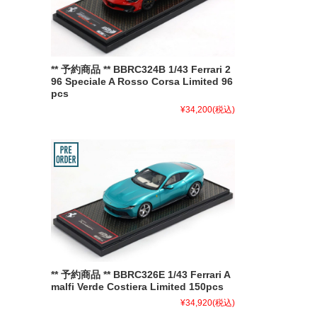
** 予約商品 ** BBRC324B 1/43 Ferrari 2
96 Speciale A Rosso Corsa Limited 96
pcs
¥34,200
(税込)
** 予約商品 ** BBRC326E 1/43 Ferrari A
malfi Verde Costiera Limited 150pcs
¥34,920
(税込)