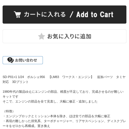
SD-P01+1 1/24 ポルシェ956 【LM83 ワークス・エンジン】 追加パーツ タミヤ
対応 3Dプリント
1980年代の製品ゆえにエンジンの部品、精度が不足しており、完成させるのが難しい
キットです
そこで、エンジンの部品を全て見直し、大幅に修正・追加しました
（特徴）
・エンジンブロックとミッション本体を除き、ほぼ全ての部品を大幅に修正
・再現の難しかった排気系、ターボチャージャー、リアサスペンション、ディスクブレ
ーキをゼロから再構成。置き換え