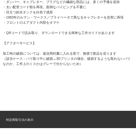
・ダンパー、キャブレター、プラグなどの繊細な部品には、多くの予備を追加
・太い配管コード類を再現。面倒なパイピングを不要に
・目立つ給水タンクを白色で成形
・1983年のルマン・ワークス／プライベータで異なるキャブレターを忠実に再現
・フロントのエアダクト内部をオマケ
・QRコードで読み取り、ダウンロードできる簡単な工作ガイドがあります
【アフターサービス】
加工時の破損については、返信用封書に入れる形で、無償で新品を送ります
（該当ケース：バリ取り中に破損→3Dプリンタの場合、破損するような取れないバリ
なのか、工作上のミスかはグレーで分からないため）
特定商取引法の表示