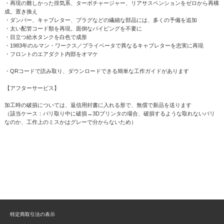
・再現の難しかった排気系、ターボチャージャー、リアサスペンションをゼロから再構
成。置き換え
・ダンパー、キャブレター、プラグなどの繊細な部品には、多くの予備を追加
・太い配管コード類を再現。面倒なパイピングを不要に
・目立つ給水タンクを白色で成形
・1983年のルマン・ワークス／プライベータで異なるキャブレターを忠実に再現
・フロントのエアダクト内部をオマケ
・QRコードで読み取り、ダウンロードできる簡単な工作ガイドがあります
【アフターサービス】
加工時の破損については、返信用封書に入れる形で、無償で新品を送ります
（該当ケース：バリ取り中に破損→3Dプリンタの場合、破損するような取れないバリ
なのか、工作上のミスかはグレーで分からないため）
特定商取引法の表示