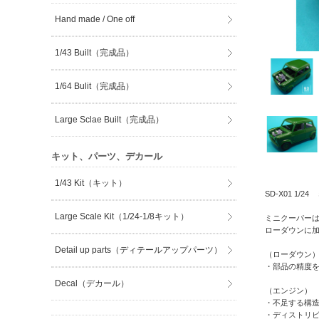
Hand made / One off
1/43 Built（完成品）
1/64 Bulit（完成品）
Large Sclae Built（完成品）
キット、パーツ、デカール
1/43 Kit（キット）
SD-X01 1
Large Scale Kit（1/24-1/8キット）
ミニクーパー
ローダウンに
Detail up parts（ディテールアップパーツ）
（ローダウン
・部品の精度
Decal（デカール）
（エンジン）
・不足する構
・ディストリ