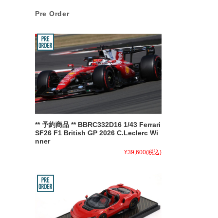
Pre Order
** 予約商品 ** BBRC332D16 1/43 Ferrari
SF26 F1 British GP 2026 C.Leclerc Wi
nner
¥39,600
(税込)