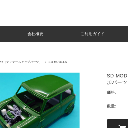
会社概要
ご利用ガイド
p parts（ディテールアップパーツ）
SD MODELS
SD MO
加パーツ
価格:
数量: