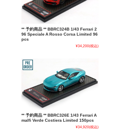
** 予約商品 ** BBRC324B 1/43 Ferrari 2
96 Speciale A Rosso Corsa Limited 96
pcs
¥34,200
(税込)
** 予約商品 ** BBRC326E 1/43 Ferrari A
malfi Verde Costiera Limited 150pcs
¥34,920
(税込)