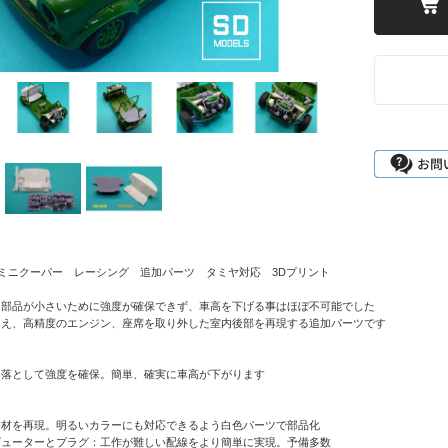
/24 ミニクーパー レーシング 追加パーツ タミヤ対応 3Dプリント
は部品が小さいために強度が確保できず、車高を下げる事はほぼ不可能でした
加え、高精度のエンジン、座席を取り外した室内後部を再現する追加パーツです
）
を落として強度を確保。簡単、確実に車高が下がります
造材を再現。明るいカラーにも対応できるよう白色パーツで部品化
ビューターとプラグ：工作が難しい配線をより簡単に実現。予備多数