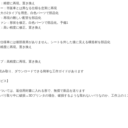
ー：精密に再現。置き換え
ター：市販車とは異なる仕様を忠実に再現
大小2タイプを用意。白色パーツで部品化
管：再現の難しい配管を部品化
ァン：形状を修正。白色パーツで部品化。予備1
類：高い精度に修正。置き換え
ス仕様車には後部座席がありません。シートを外した後に見える構造材を部品化
高精度に再現。置き換え
ップ：高精度に再現。置き換え
読み取り、ダウンロードできる簡単な工作ガイドがあります
ービス】
については、返信用封書に入れる形で、無償で新品を送ります
：バリ取り中に破損→3Dプリンタの場合、破損するような取れないバリなのか、工作上のミ