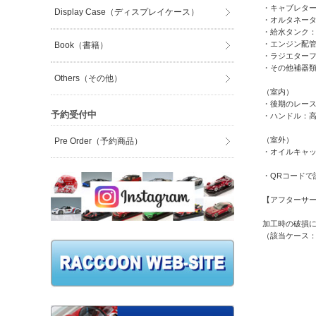
・キャブレタ
Display Case（ディスプレイケース）
・オルタネー
・給水タンク：
・エンジン配
Book（書籍）
・ラジエターフ
・その他補器
Others（その他）
（室内）
・後期のレー
予約受付中
・ハンドル：
（室外）
Pre Order（予約商品）
・オイルキャ
・QRコードで
【アフターサ
加工時の破損
（該当ケース