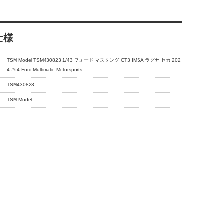
仕様
TSM Model TSM430823 1/43 フォード マスタング GT3 IMSA ラグナ セカ 202
4 #64 Ford Multimatic Motorsports
TSM430823
TSM Model