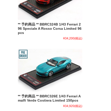
** 予約商品 ** BBRC324B 1/43 Ferrari 2
96 Speciale A Rosso Corsa Limited 96
pcs
¥34,200
(税込)
** 予約商品 ** BBRC326E 1/43 Ferrari A
malfi Verde Costiera Limited 150pcs
¥34,920
(税込)