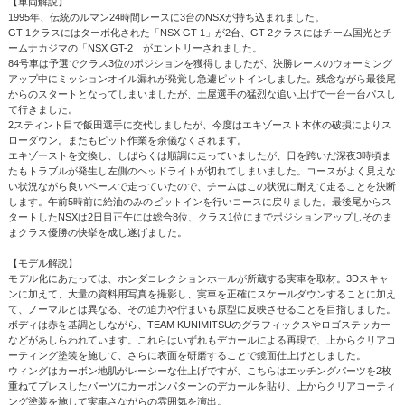
【車両解説】
1995年、伝統のルマン24時間レースに3台のNSXが持ち込まれました。
GT-1クラスにはターボ化された「NSX GT-1」が2台、GT-2クラスにはチーム国光とチ
ームナカジマの「NSX GT-2」がエントリーされました。
84号車は予選でクラス3位のポジションを獲得しましたが、決勝レースのウォーミング
アップ中にミッションオイル漏れが発覚し急遽ピットインしました。残念ながら最後尾
からのスタートとなってしまいましたが、土屋選手の猛烈な追い上げで一台一台パスし
て行きました。
2スティント目で飯田選手に交代しましたが、今度はエキゾースト本体の破損によりス
ローダウン。またもピット作業を余儀なくされます。
エキゾーストを交換し、しばらくは順調に走っていましたが、日を跨いだ深夜3時頃ま
たもトラブルが発生し左側のヘッドライトが切れてしまいました。コースがよく見えな
い状況ながら良いペースで走っていたので、チームはこの状況に耐えて走ることを決断
します。午前5時前に給油のみのピットインを行いコースに戻りました。最後尾からス
タートしたNSXは2日目正午には総合8位、クラス1位にまでポジションアップしそのま
まクラス優勝の快挙を成し遂げました。
【モデル解説】
モデル化にあたっては、ホンダコレクションホールが所蔵する実車を取材。3Dスキャ
ンに加えて、大量の資料用写真を撮影し、実車を正確にスケールダウンすることに加え
て、ノーマルとは異なる、その迫力や佇まいも原型に反映させることを目指しました。
ボディは赤を基調としながら、TEAM KUNIMITSUのグラフィックスやロゴステッカー
などがあしらわれています。これらはいずれもデカールによる再現で、上からクリアコ
ーティング塗装を施して、さらに表面を研磨することで鏡面仕上げとしました。
ウィングはカーボン地肌がレーシーな仕上げですが、こちらはエッチングパーツを2枚
重ねてプレスしたパーツにカーボンパターンのデカールを貼り、上からクリアコーティ
ング塗装を施して実車さながらの雰囲気を演出。