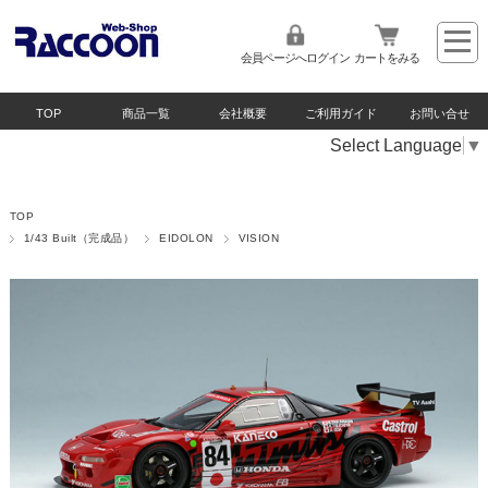
会員ページへログイン
カートをみる
TOP
商品一覧
会社概要
ご利用ガイド
お問い合せ
Select Language
▼
TOP
1/43 Built（完成品）
EIDOLON
VISION