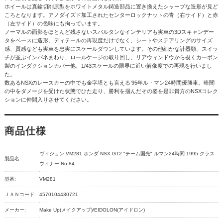
ホイールは真鍮切削原型をホワイトメタル鋳造部品に置き換えたシャープな造形が見ど
ころとなります。アノダイズド加工されたセンターロックナットの青（右サイド）と赤
（左サイド）の色味にも拘っています。
ノーマルの面影をほとんど残さないスパルタンなインテリアも実車の3Dスキャンデー
タをベースに造形。ディテールの再現度だけでなく、シートやステアリングのサイズ
感、質感なども実車を忠実にスケールダウンしています。その他細かな計器類、スイッ
チが並ぶインパネまわり、ロールケージの取り回し、リアウィンドウから覗くカーボン
製のインダクションカバー他、1/43スケールの限界に近い解像度での再現を行いまし
た。
数あるNSXのレースカーの中でも金字塔とも言える’95年ル・マン24時間優勝車。暗闇
の中をダメージを受けた状態でひた走り、勝利を掴んだその姿を是非貴方のNSXコレク
ションに仲間入りさせてください。
商品仕様
ヴィジョン VM281 ホンダ NSX GT2 "チーム国光" ルマン24時間 1995 クラス
製品名:
ウィナー No.84
型番:
VM281
ＪＡＮコード:
4570104430721
メーカー:
Make Up(メイクアップ)/EIDOLON(アイドロン)