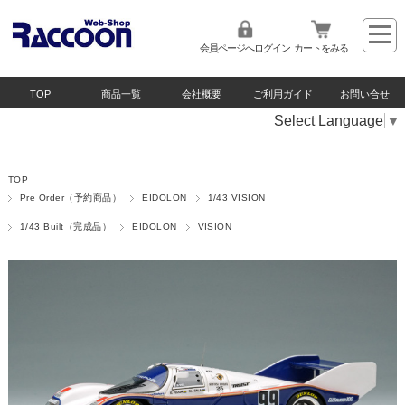
会員ページへログイン
カートをみる
TOP
商品一覧
会社概要
ご利用ガイド
お問い合せ
Select Language
▼
TOP
Pre Order（予約商品）
EIDOLON
1/43 VISION
1/43 Built（完成品）
EIDOLON
VISION