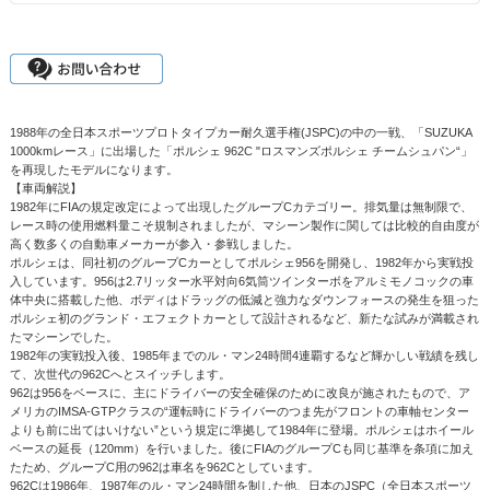
1988年の全日本スポーツプロトタイプカー耐久選手権(JSPC)の中の一戦、「SUZUKA
1000kmレース」に出場した「ポルシェ 962C "ロスマンズポルシェ チームシュパン“」
を再現したモデルになります。
【車両解説】
1982年にFIAの規定改定によって出現したグループCカテゴリー。排気量は無制限で、
レース時の使用燃料量こそ規制されましたが、マシーン製作に関しては比較的自由度が
高く数多くの自動車メーカーが参入・参戦しました。
ポルシェは、同社初のグループCカーとしてポルシェ956を開発し、1982年から実戦投
入しています。956は2.7リッター水平対向6気筒ツインターボをアルミモノコックの車
体中央に搭載した他、ボディはドラッグの低減と強力なダウンフォースの発生を狙った
ポルシェ初のグランド・エフェクトカーとして設計されるなど、新たな試みが満載され
たマシーンでした。
1982年の実戦投入後、1985年までのル・マン24時間4連覇するなど輝かしい戦績を残し
て、次世代の962Cへとスイッチします。
962は956をベースに、主にドライバーの安全確保のために改良が施されたもので、ア
メリカのIMSA-GTPクラスの“運転時にドライバーのつま先がフロントの車軸センター
よりも前に出てはいけない”という規定に準拠して1984年に登場。ポルシェはホイール
ベースの延長（120mm）を行いました。後にFIAのグループCも同じ基準を条項に加え
たため、グループC用の962は車名を962Cとしています。
962Cは1986年、1987年のル・マン24時間を制した他、日本のJSPC（全日本スポーツ