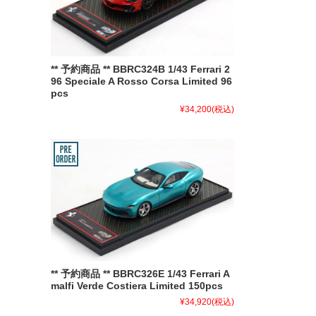
** 予約商品 ** BBRC324B 1/43 Ferrari 2
96 Speciale A Rosso Corsa Limited 96
pcs
¥34,200
(税込)
** 予約商品 ** BBRC326E 1/43 Ferrari A
malfi Verde Costiera Limited 150pcs
¥34,920
(税込)