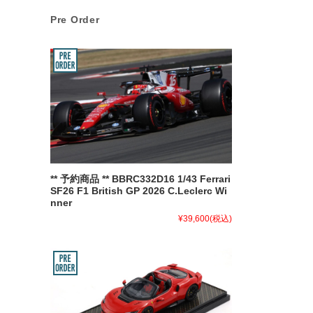
Pre Order
** 予約商品 ** BBRC332D16 1/43 Ferrari
SF26 F1 British GP 2026 C.Leclerc Wi
nner
¥39,600
(税込)