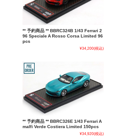
** 予約商品 ** BBRC324B 1/43 Ferrari 2
96 Speciale A Rosso Corsa Limited 96
pcs
¥34,200
(税込)
** 予約商品 ** BBRC326E 1/43 Ferrari A
malfi Verde Costiera Limited 150pcs
¥34,920
(税込)