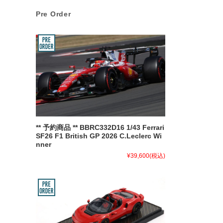
Pre Order
** 予約商品 ** BBRC332D16 1/43 Ferrari
SF26 F1 British GP 2026 C.Leclerc Wi
nner
¥39,600
(税込)