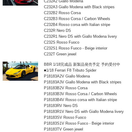
C232A2 Giallo Modena
C232A3 Giallo Modena with Black stripes
C232B2 Rosso Corsa
C232B3 Rosso Corsa / Carbon Wheels
C232B4 Rosso corsa with Italian stripe
C232R Nero DS
C232R1 Nero DS with Giallo Modena livery
C232S Rosso Fuoco
C232S1 Rosso Fuoco - Beige interior
C232T Green jewel
BBR 1/18完成品 新製品発売予定 予約受付中
■1/18 Ferrari F8 Tributo Spider
P18183A2V Giallo Modena
P18183A3V Giallo Modena with Black stripes
P18183B2V Rosso Corsa
P18183B3V Rosso Corsa / Carbon Wheels
P18183B4V Rosso corsa with Italian stripe
P18183RV Nero DS
P18183R1V Nero DS with Giallo Modena livery
P18183SV Rosso Fuoco
P18183S1V Rosso Fuoco - Beige interior
P18183TV Green jewel