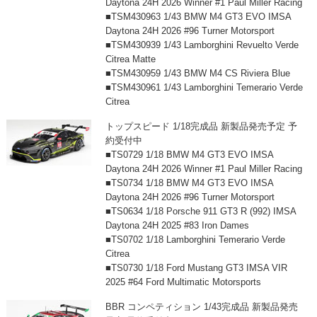
Daytona 24H 2026 Winner #1 Paul Miller Racing
■TSM430963 1/43 BMW M4 GT3 EVO IMSA
Daytona 24H 2026 #96 Turner Motorsport
■TSM430939 1/43 Lamborghini Revuelto Verde
Citrea Matte
■TSM430959 1/43 BMW M4 CS Riviera Blue
■TSM430961 1/43 Lamborghini Temerario Verde
Citrea
トップスピード 1/18完成品 新製品発売予定 予
約受付中
■TS0729 1/18 BMW M4 GT3 EVO IMSA
Daytona 24H 2026 Winner #1 Paul Miller Racing
■TS0734 1/18 BMW M4 GT3 EVO IMSA
Daytona 24H 2026 #96 Turner Motorsport
■TS0634 1/18 Porsche 911 GT3 R (992) IMSA
Daytona 24H 2025 #83 Iron Dames
■TS0702 1/18 Lamborghini Temerario Verde
Citrea
■TS0730 1/18 Ford Mustang GT3 IMSA VIR
2025 #64 Ford Multimatic Motorsports
BBR コンペティション 1/43完成品 新製品発売