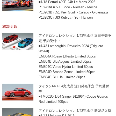
■1/18 Ferrari 499P 24h Le Mans 2026
P18283A n.50 Fuoco - Nielsen - Molina
P18283B n.51 Pier Guidi - Calado - Giovinazzi
P18283C n.83 Kubica - Ye - Hanson
2026.6.15
アイドロンコレクション 1/43完成品 近日発売予
定 予約受付中
■1/43 Lamborghini Revuelto 2024 (Triguero
Wheel)
EM804A Rosso Effesto Limited 80pcs
EM804B Blu Aegeus Limited 80pcs
EM804C Verde Hydra Limited 50pcs
EM804D Bronzo Zenas Limited 50pcs
EM804E Blu Hal Limited 80pcs
タイタン64 1/64完成品 近日発売予定 予約受付
中
■TM001O 1/64 Singer 911(964) Coupe Guards
Red Limited 400pcs
アイドロンコレクション 1/43完成品 新製品入荷
■1/43 McLaren P1 2013