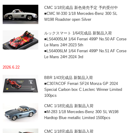
CMC 1/18完成品 新色発売予定 予約受付中
■CMC M-330 1/18 Mercedes-Benz 300 SL
W198 Roadster open Silver
ルックスマート 1/64完成品 新製品入荷
■LS64005LM 1/64 Ferrari 499P No.50 AF Corse
Le Mans 24H 2023 5th
■LS64006LM 1/64 Ferrari 499P No.51 AF Corse
Le Mans 24H 2024 3rd
2026.6.22
BBR 1/43完成品 新製品入荷
■C307ACOF Ferrari SF24 Monza GP 2024
Special Carbon box C.Leclerc Winner Limited
100pcs
CMC 1/18完成品 新製品入荷
■M-283 1/18 Mercedes-Benz 300 SL W198
Hardtop Blue metallic Limited 1500pcs
CMC 1/18完成品 新製品入荷