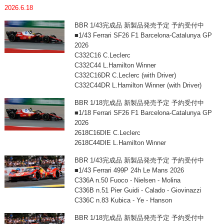
2026.6.18
BBR 1/43完成品 新製品発売予定 予約受付中
■1/43 Ferrari SF26 F1 Barcelona-Catalunya GP
2026
C332C16 C.Leclerc
C332C44 L.Hamilton Winner
C332C16DR C.Leclerc (with Driver)
C332C44DR L.Hamilton Winner (with Driver)
BBR 1/18完成品 新製品発売予定 予約受付中
■1/18 Ferrari SF26 F1 Barcelona-Catalunya GP
2026
2618C16DIE C.Leclerc
2618C44DIE L.Hamilton Winner
BBR 1/43完成品 新製品発売予定 予約受付中
■1/43 Ferrari 499P 24h Le Mans 2026
C336A n.50 Fuoco - Nielsen - Molina
C336B n.51 Pier Guidi - Calado - Giovinazzi
C336C n.83 Kubica - Ye - Hanson
BBR 1/18完成品 新製品発売予定 予約受付中