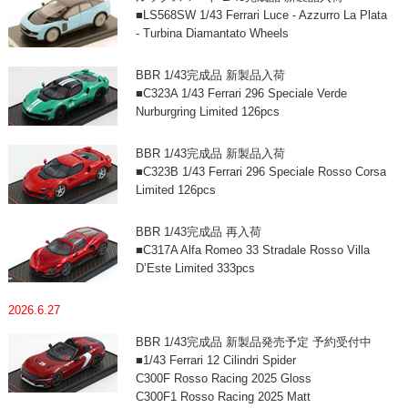
■LS568SW 1/43 Ferrari Luce - Azzurro La Plata
- Turbina Diamantato Wheels
BBR 1/43完成品 新製品入荷
■C323A 1/43 Ferrari 296 Speciale Verde
Nurburgring Limited 126pcs
BBR 1/43完成品 新製品入荷
■C323B 1/43 Ferrari 296 Speciale Rosso Corsa
Limited 126pcs
BBR 1/43完成品 再入荷
■C317A Alfa Romeo 33 Stradale Rosso Villa
D’Este Limited 333pcs
2026.6.27
BBR 1/43完成品 新製品発売予定 予約受付中
■1/43 Ferrari 12 Cilindri Spider
C300F Rosso Racing 2025 Gloss
C300F1 Rosso Racing 2025 Matt