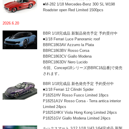
■M-282 1/18 Mercedes-Benz 300 SL W198
Roadster open Red Limited 1500pcs
2026.6.20
BBR 1/18完成品 新製品発売予定 予約受付中
■1/18 Ferrari Luce Panoramic roof
BBRC1863AV Azzurro la Plata
BBRC1863BV Rosso Corsa
BBRC1863CV Giallo Modena
BBRC1863DV Nero Lucido
今回、Concept18シリーズ(BBRC18品番)で発売
されます。
BBR 1/18完成品 新色発売予定 予約受付中
■1/18 Ferrari 12 Cilindri Spider
P18251HV Rosso Fuoco Limited 18pcs
P18251A1V Rosso Corsa - Terra antica interior
Limited 24pcs
P18251HKV Viola Hong Kong Limited 24pcs
P18251GV Giallo Modena Limited 24pcs
ルックスマート 1/12,1/18,1/43,1/64完成品 新製