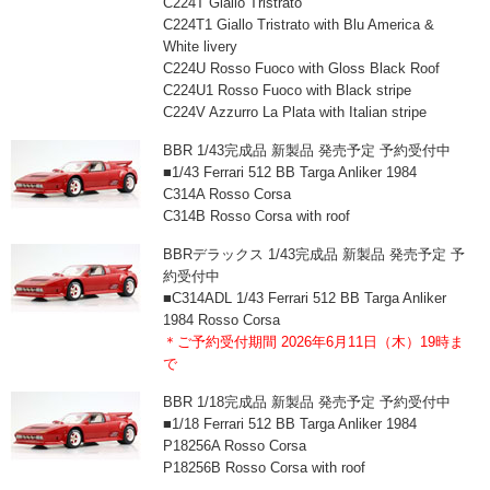
C224T Giallo Tristrato
C224T1 Giallo Tristrato with Blu America &
White livery
C224U Rosso Fuoco with Gloss Black Roof
C224U1 Rosso Fuoco with Black stripe
C224V Azzurro La Plata with Italian stripe
BBR 1/43完成品 新製品 発売予定 予約受付中
■1/43 Ferrari 512 BB Targa Anliker 1984
C314A Rosso Corsa
C314B Rosso Corsa with roof
BBRデラックス 1/43完成品 新製品 発売予定 予
約受付中
■C314ADL 1/43 Ferrari 512 BB Targa Anliker
1984 Rosso Corsa
＊ご予約受付期間 2026年6月11日（木）19時ま
で
BBR 1/18完成品 新製品 発売予定 予約受付中
■1/18 Ferrari 512 BB Targa Anliker 1984
P18256A Rosso Corsa
P18256B Rosso Corsa with roof