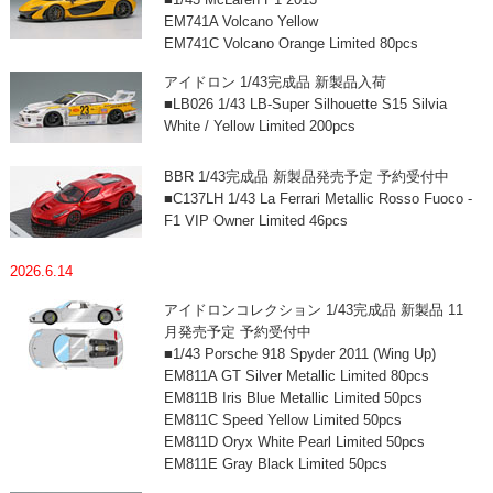
EM741A Volcano Yellow
EM741C Volcano Orange Limited 80pcs
アイドロン 1/43完成品 新製品入荷
■LB026 1/43 LB-Super Silhouette S15 Silvia
White / Yellow Limited 200pcs
BBR 1/43完成品 新製品発売予定 予約受付中
■C137LH 1/43 La Ferrari Metallic Rosso Fuoco -
F1 VIP Owner Limited 46pcs
2026.6.14
アイドロンコレクション 1/43完成品 新製品 11
月発売予定 予約受付中
■1/43 Porsche 918 Spyder 2011 (Wing Up)
EM811A GT Silver Metallic Limited 80pcs
EM811B Iris Blue Metallic Limited 50pcs
EM811C Speed Yellow Limited 50pcs
EM811D Oryx White Pearl Limited 50pcs
EM811E Gray Black Limited 50pcs